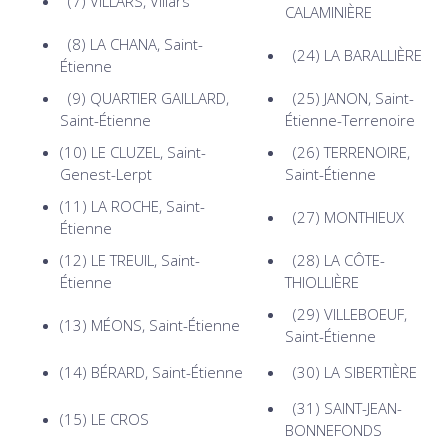
(7)
VILLARS, Villars
CALAMINIÈRE
(8)
LA CHANA, Saint-
(24)
LA BARALLIÈRE
Étienne
(9)
QUARTIER GAILLARD,
(25)
JANON, Saint-
Saint-Étienne
Étienne-Terrenoire
(10)
LE CLUZEL, Saint-
(26)
TERRENOIRE,
Genest-Lerpt
Saint-Étienne
(11)
LA ROCHE, Saint-
(27)
MONTHIEUX
Étienne
(12)
LE TREUIL, Saint-
(28)
LA CÔTE-
Étienne
THIOLLIÈRE
(29)
VILLEBOEUF,
(13)
MÉONS, Saint-Étienne
Saint-Étienne
(14)
BÉRARD, Saint-Étienne
(30)
LA SIBERTIÈRE
(31)
SAINT-JEAN-
(15)
LE CROS
BONNEFONDS