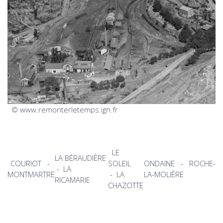
© www.remonterletemps.ign.fr
LE
LA BÉRAUDIÈRE
COURIOT
-
SOLEIL
ONDAINE
-
ROCHE-
-
LA
MONTMARTRE
-
LA
LA-MOLIÈRE
RICAMARIE
CHAZOTTE